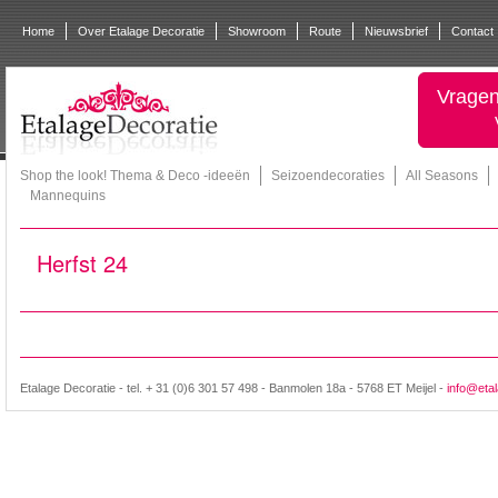
Home
Over Etalage Decoratie
Showroom
Route
Nieuwsbrief
Contact
Vragen
Shop the look! Thema & Deco -ideeën
Seizoendecoraties
All Seasons
Mannequins
Herfst 24
Etalage Decoratie - tel. + 31 (0)6 301 57 498 - Banmolen 18a - 5768 ET Meijel -
info@etal