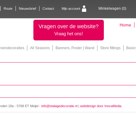
Winkelwagen (
0
)
Route
Nieuwsbrief
Contact
Mijn account
Home
Vragen over de website?
Vraag het ons!
zoendecoraties
All Seasons
Banners, Poster | Wand
Store fittings
Basic
molen 18a - 5768 ET Meijel -
info@etalagedecoratie.nl
|
webdesign door InovaMedia