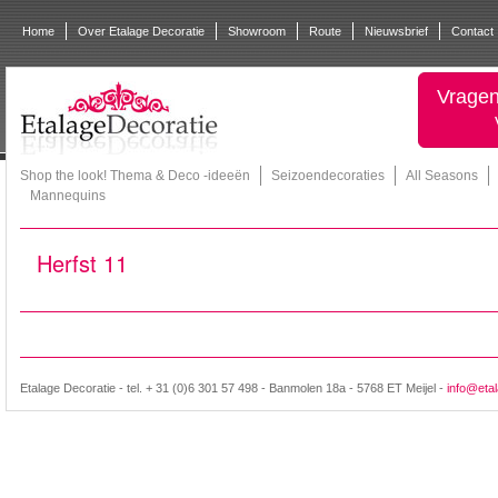
Home
Over Etalage Decoratie
Showroom
Route
Nieuwsbrief
Contact
Vragen
Shop the look! Thema & Deco -ideeën
Seizoendecoraties
All Seasons
Mannequins
Herfst 11
Etalage Decoratie - tel. + 31 (0)6 301 57 498 - Banmolen 18a - 5768 ET Meijel -
info@etal