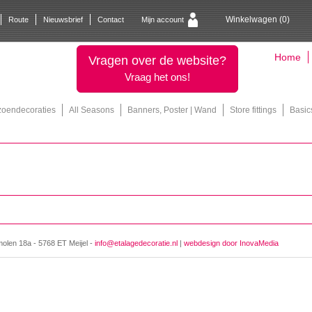
Winkelwagen (
0
)
Route
Nieuwsbrief
Contact
Mijn account
Home
Vragen over de website?
Vraag het ons!
zoendecoraties
All Seasons
Banners, Poster | Wand
Store fittings
Basic
molen 18a - 5768 ET Meijel -
info@etalagedecoratie.nl
|
webdesign door InovaMedia