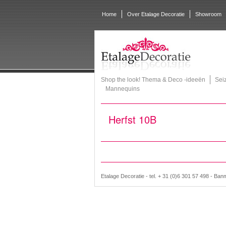
Home
Over Etalage Decoratie
Showroom
Shop the look! Thema & Deco -ideeën
Sei
Mannequins
Herfst 10B
Etalage Decoratie - tel. + 31 (0)6 301 57 498 - Ban