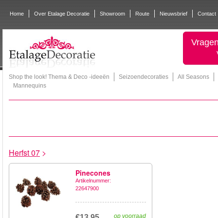
Home
Over Etalage Decoratie
Showroom
Route
Nieuwsbrief
Contact
Vragen
Shop the look! Thema & Deco -ideeën
Seizoendecoraties
All Seasons
Mannequins
Herfst 07
>
Pinecones
Artikelnummer:
22647900
op voorraad
€13,95