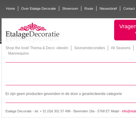
Home
Over Etalage Decoratie
Showroom
Route
Nieuwsbrief
Contact
Vragen
Shop the look! Thema & Deco -ideeën
Seizoendecoraties
All Seasons
Mannequins
Er zijn geen producten gevonden in de door u geselecteerde categorie
Etalage Decoratie - tel. + 31 (0)6 301 57 498 - Banmolen 18a - 5768 ET Meijel -
info@etal