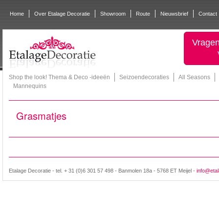
Home
Over Etalage Decoratie
Showroom
Route
Nieuwsbrief
Contact
Vragen
Shop the look! Thema & Deco -ideeën
Seizoendecoraties
All Seasons
Mannequins
Grasmatjes
Etalage Decoratie - tel. + 31 (0)6 301 57 498 - Banmolen 18a - 5768 ET Meijel -
info@etal