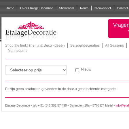
Home
Over Etalage Decoratie
Showroom
Route
Nieuwsbrief
Contact
Vragen
Shop the look! Thema & Deco -ideeën
Seizoendecoraties
All Seasons
Mannequins
Nieuw
Er zijn geen producten gevonden in de door u geselecteerde categorie
Etalage Decoratie - tel. + 31 (0)6 301 57 498 - Banmolen 18a - 5768 ET Meijel -
info@etal