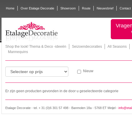
Home
Over Etalage Decoratie
Showroom
Route
Nieuwsbrief
Contact
Vragen
Shop the look! Thema & Deco -ideeën
Seizoendecoraties
All Seasons
Mannequins
Nieuw
Er zijn geen producten gevonden in de door u geselecteerde categorie
Etalage Decoratie - tel. + 31 (0)6 301 57 498 - Banmolen 18a - 5768 ET Meijel -
info@etal