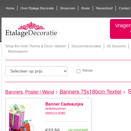
Home
Over Etalage Decoratie
Showroom
Route
Nieuwsbrief
Contact
Vragen
Shop the look! Thema & Deco -ideeën
Seizoendecoraties
All Seasons
Mannequins
Nieuw
S
Banners 75x180cm Textiel
>
Banners, Poster | Wand
>
Banner Cadeautjes
Artikelnummer:
00001212DBC
op voorraad
€23,50