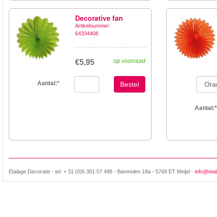
Decorative fan
Artikelnummer:
64334408
op voorraad
€5,95
Aantal:
*
Bestel
Aantal:
*
Etalage Decoratie - tel. + 31 (0)6 301 57 498 - Banmolen 18a - 5768 ET Meijel -
info@etal