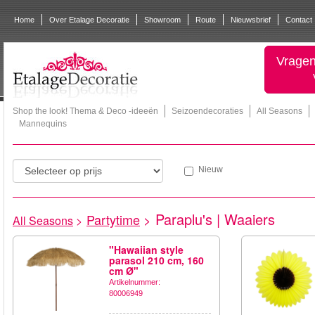
Home
Over Etalage Decoratie
Showroom
Route
Nieuwsbrief
Contact
Vragen
Shop the look! Thema & Deco -ideeën
Seizoendecoraties
All Seasons
Mannequins
Nieuw
Paraplu's | Waaiers
Partytime
>
All Seasons
>
"Hawaiian style
parasol 210 cm, 160
cm Ø"
Artikelnummer:
80006949