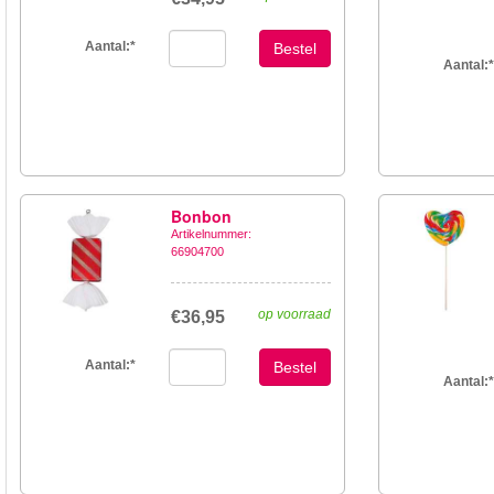
Aantal:
*
Bestel
Aantal:
*
Bonbon
Artikelnummer:
66904700
op voorraad
€36,95
Aantal:
*
Bestel
Aantal:
*