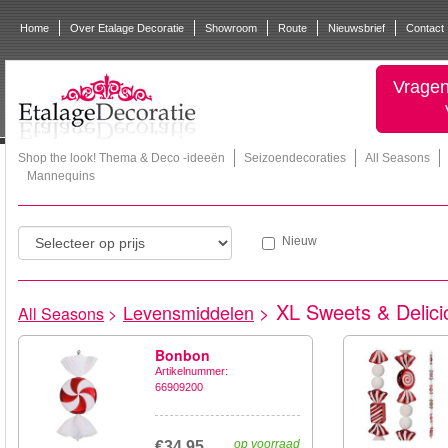
Home
Over Etalage Decoratie
Showroom
Route
Nieuwsbrief
Contact
Vragen
Shop the look! Thema & Deco -ideeën
Seizoendecoraties
All Seasons
Mannequins
Nieuw
XL Sweets & Delici
Levensmiddelen
>
All Seasons
>
Bonbon
Artikelnummer:
66909200
op voorraad
€34,95