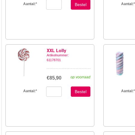
Aantal:
*
Aantal:
*
Bestel
XXL Lolly
Artikelnummer:
61178701
op voorraad
€85,90
Aantal:
*
Aantal:
*
Bestel