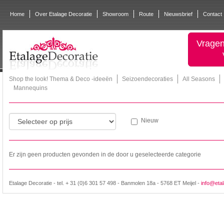
Home
Over Etalage Decoratie
Showroom
Route
Nieuwsbrief
Contact
Vragen
Shop the look! Thema & Deco -ideeën
Seizoendecoraties
All Seasons
Mannequins
Nieuw
Er zijn geen producten gevonden in de door u geselecteerde categorie
Etalage Decoratie - tel. + 31 (0)6 301 57 498 - Banmolen 18a - 5768 ET Meijel -
info@etal