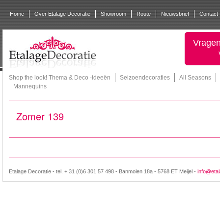
Home
Over Etalage Decoratie
Showroom
Route
Nieuwsbrief
Contact
Vragen
Shop the look! Thema & Deco -ideeën
Seizoendecoraties
All Seasons
Mannequins
Zomer 139
Etalage Decoratie - tel. + 31 (0)6 301 57 498 - Banmolen 18a - 5768 ET Meijel -
info@etal